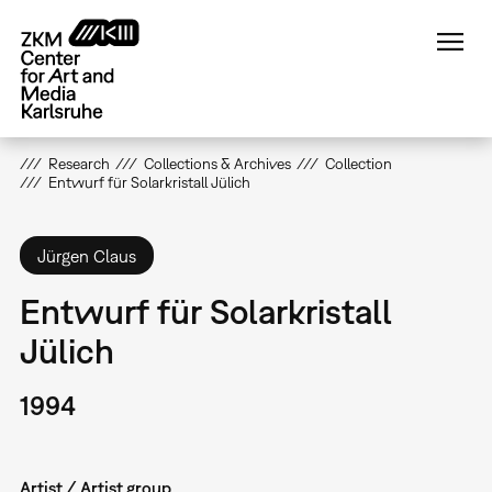
Skip
to
main
content
Research
Collections & Archives
Collection
Entwurf für Solarkristall Jülich
Jürgen Claus
Entwurf für Solarkristall
Jülich
1994
Artist / Artist group