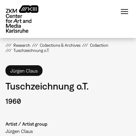
Skip
to
main
content
Research
Collections & Archives
Collection
Tuschzeichnung o.T.
Jürgen Claus
Tuschzeichnung o.T.
1960
Artist / Artist group
Jürgen Claus