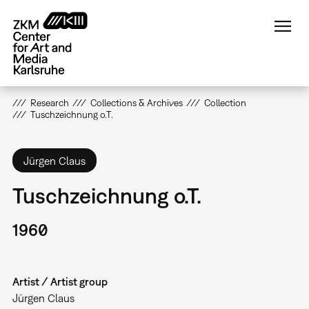
Skip
to
main
content
Research
Collections & Archives
Collection
Tuschzeichnung o.T.
Jürgen Claus
Tuschzeichnung o.T.
1960
Artist / Artist group
Jürgen Claus