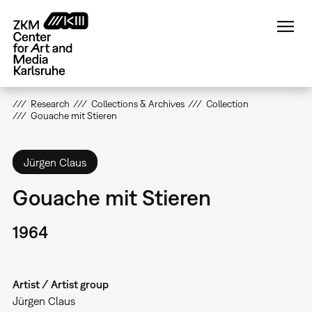
Skip
to
main
content
Research
Collections & Archives
Collection
Gouache mit Stieren
Jürgen Claus
Gouache mit Stieren
1964
Artist / Artist group
Jürgen Claus