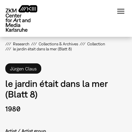
Skip
to
main
content
Research
Collections & Archives
Collection
le jardin était dans la mer (Blatt 8)
Jürgen Claus
le jardin était dans la mer
(Blatt 8)
1980
Artist / Artist group