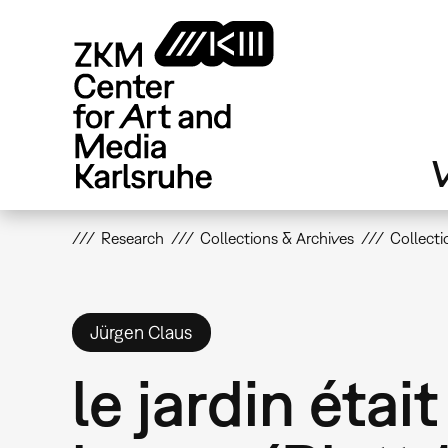
Skip
to
main
content
V
Research
Collections & Archives
Collecti
Jürgen Claus
le jardin étai