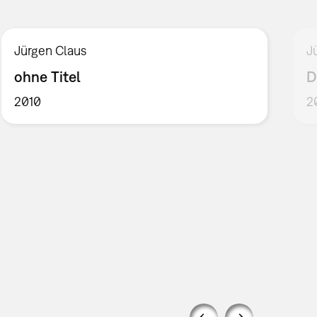
Jürgen Claus
J
ohne Titel
D
2010
2