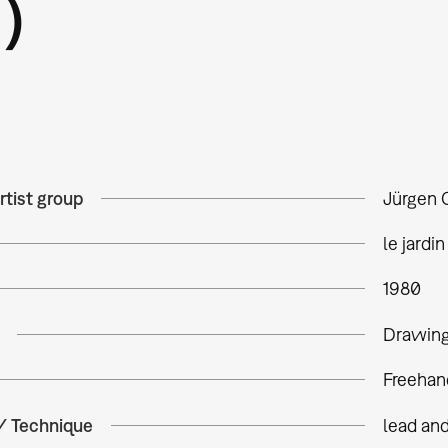
)
rtist group
Jürgen 
le jardin
1980
Drawin
Freehan
 / Technique
lead an