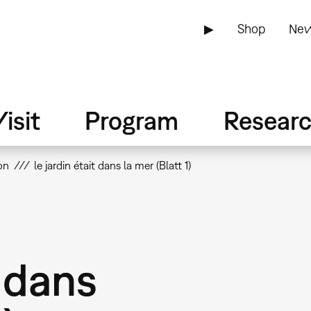
▶
Shop
New
isit
Program
Resear
on
le jardin était dans la mer (Blatt 1)
t dans