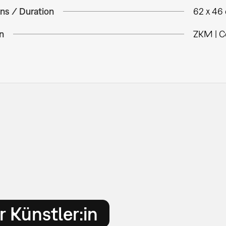
ns / Duration
62 x 46
n
ZKM | C
 Künstler:in