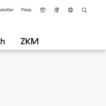
sletter
Press
ch
ZKM