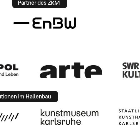
Partner des ZKM
utionen im Hallenbau