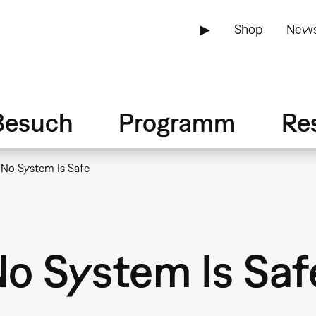
▶
Shop
News
Besuch
Programm
Re
No System Is Safe
o System Is Saf