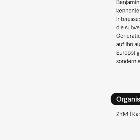
Benjamin 
kennenler
Interess
die subve
Generatio
auf ihn a
Europol g
sondern e
Organis
ZKM | Kar